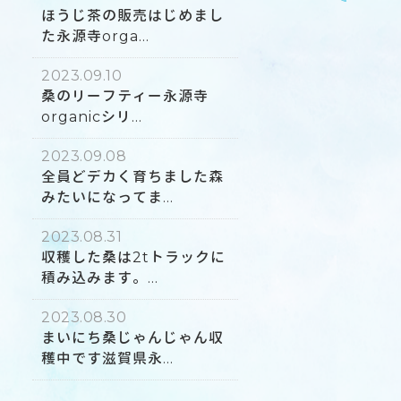
ほうじ茶の販売はじめまし
た永源寺orga...
2023.09.10
桑のリーフティー永源寺
organicシリ...
2023.09.08
全員どデカく育ちました森
みたいになってま...
2023.08.31
収穫した桑は2tトラックに
積み込みます。...
2023.08.30
まいにち桑じゃんじゃん収
穫中です滋賀県永...