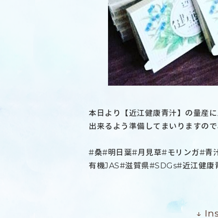
本日より【近江健康青汁】の量産に
出来るよう準備してまいりますので
#桑#明日葉#月見草#モリンガ#青
有機JAS#滋賀県#SDGs#近江健康
↓ I