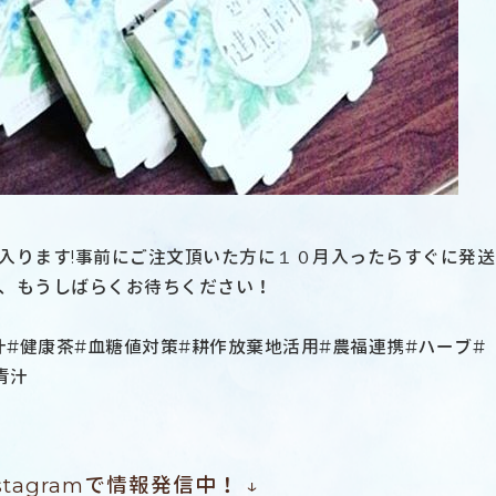
入ります!事前にご注文頂いた方に１０月入ったらすぐに発送
、もうしばらくお待ちください！
汁#健康茶#血糖値対策#耕作放棄地活用#農福連携#ハーブ#
青汁
nstagramで情報発信中！ ↓