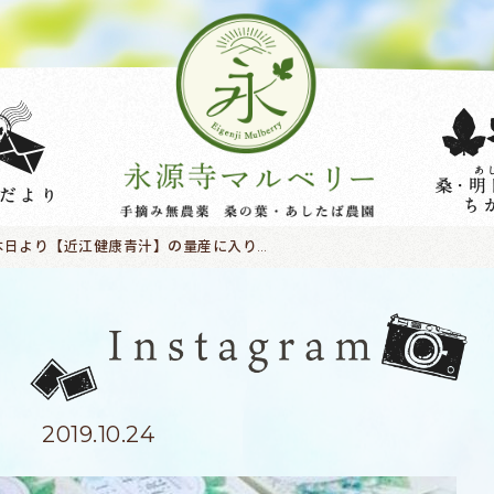
本日より【近江健康青汁】の量産に入ります!事前にご注文頂いた方に１０月入ったらすぐに発送出来るよう準備してまいりますので、もうしばらくお待ちください！
2019.10.24