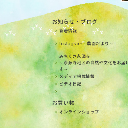
お知らせ・ブログ
新着情報
Instagram～農園だより～
みちくさ永源寺
～永源寺地区の自然や文化をお届
す～
メディア掲載情報
ビデオ日記
お買い物
オンラインショップ