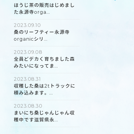
ほうじ茶の販売はじめまし
た永源寺orga...
2023.09.10
桑のリーフティー永源寺
organicシリ...
2023.09.08
全員どデカく育ちました森
みたいになってま...
2023.08.31
収穫した桑は2tトラックに
積み込みます。...
2023.08.30
まいにち桑じゃんじゃん収
穫中です滋賀県永...