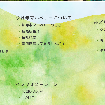
永源寺マルベリーについて
みど
永源寺マルベリーのこと
桑
販売所紹介
会社概要
明
農園体験してみませんか？
モ
けしま
インフォメーション
お問い合わせ
HOME