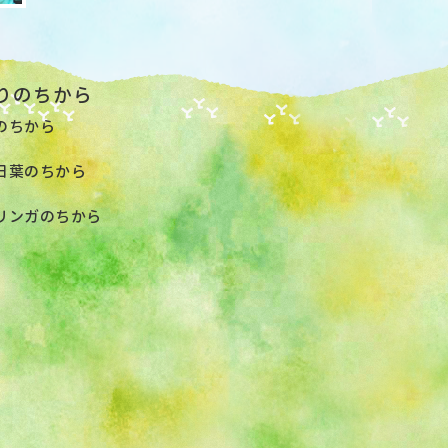
りのちから
のちから
日葉のちから
リンガのちから