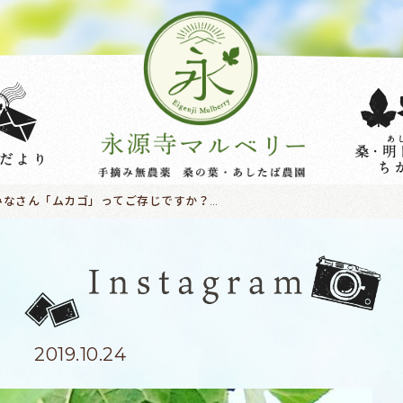
みなさん「ムカゴ」ってご存じですか？こげちゃ色の丸っこい実。簡単に言うと山芋のあかちゃんです。無農薬栽培だからこその副産物収穫マニアにはたまりません(〃ω〃) 青汁ムカゴご飯にしてみました。ほんのりみどり色。仕上げに塩をひとふり。ムカゴのホクホクと葉の香りが相まって・・・滋味がヤバイ！
2019.10.24