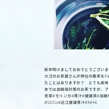
新年明けましておめでとうございま
カゴのお茶屋さんが弊社の桑茶をFa
たことはありますか？ とても美味
本では血糖値対策のお茶ですが、ア
見草#モリンガ#青汁#健康茶#血糖
#SDGs#近江健康青汁#NHK