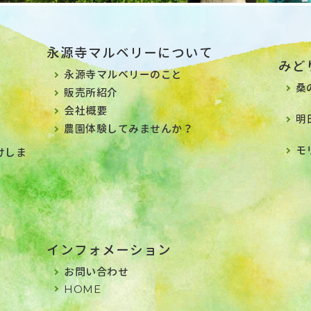
永源寺マルベリーについて
みど
永源寺マルベリーのこと
桑
販売所紹介
会社概要
明
農園体験してみませんか？
モ
けしま
インフォメーション
お問い合わせ
HOME