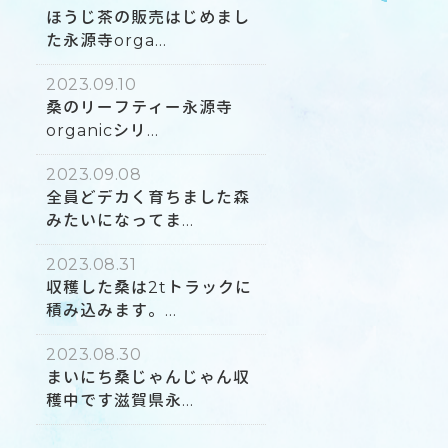
ほうじ茶の販売はじめまし
た永源寺orga...
2023.09.10
桑のリーフティー永源寺
organicシリ...
2023.09.08
全員どデカく育ちました森
みたいになってま...
2023.08.31
収穫した桑は2tトラックに
積み込みます。...
2023.08.30
まいにち桑じゃんじゃん収
穫中です滋賀県永...