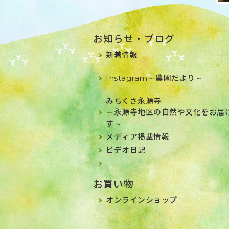
お知らせ・ブログ
新着情報
Instagram～農園だより～
みちくさ永源寺
～永源寺地区の自然や文化をお届
す～
メディア掲載情報
ビデオ日記
お買い物
オンラインショップ