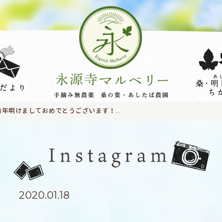
新年明けましておめでとうございます！非常に遅い更新になってしまいました(汗)そんな中、シカゴのお茶屋さんが弊社の桑茶をFacebookにあげてらっしゃった！翻訳すると、「桑茶を試したことはありますか？ とても美味しく、緑茶のような味で、カフェインが入っていません」日本では血糖値対策のお茶ですが、アメリカでは美味しいハーブティの感覚みたい#桑#明日葉#月見草#モリンガ#青汁#健康茶#血糖値対策#耕作放棄地活用#農福連携#ハーブ#有機JAS#滋賀県#SDGs#近江健康青汁#NHK
2020.01.18