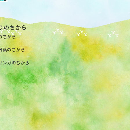
りのちから
のちから
日葉のちから
リンガのちから