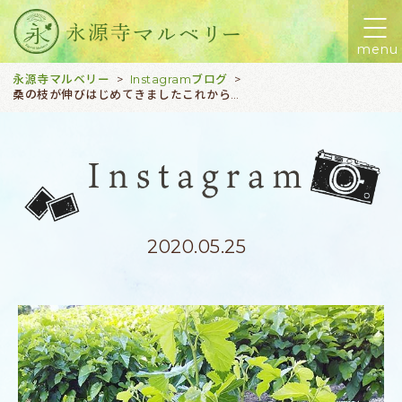
menu
永源寺マルベリー
Instagramブログ
>
>
桑の枝が伸びはじめてきましたこれからグングン大きく、夏前には2m近くになります#永源寺マルベリー#桑#オーガニック#桑の成長#健康茶#収穫#糖尿病#高血圧改善
2020.05.25