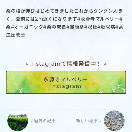
桑の枝が伸びはじめてきましたこれからグングン大き
く、夏前には2m近くになります#永源寺マルベリー#
桑#オーガニック#桑の成長#健康茶#収穫#糖尿病#高
血圧改善
↓ Instagramで情報発信中！ ↓
永源寺マルベリー
Instagram
過去の記事
新しい記事