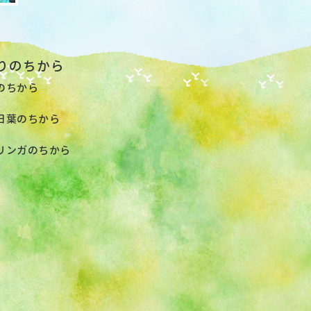
りのちから
のちから
日葉のちから
リンガのちから