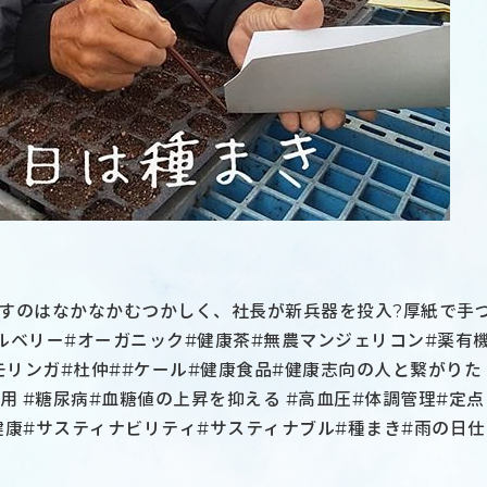
すのはなかなかむつかしく、社長が新兵器を投入?厚紙で手
ルベリー#オーガニック#健康茶#無農マンジェリコン#薬有
モリンガ#杜仲##ケール#健康食品#健康志向の人と繋がりた
活用 #糖尿病#血糖値の上昇を抑える #高血圧#体調管理#定点
健康#サスティナビリティ#サスティナブル#種まき#雨の日仕