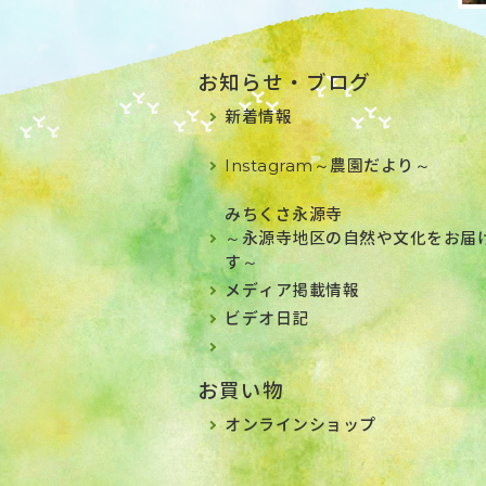
お知らせ・ブログ
新着情報
Instagram～農園だより～
みちくさ永源寺
～永源寺地区の自然や文化をお届
す～
メディア掲載情報
ビデオ日記
お買い物
オンラインショップ