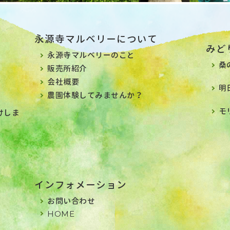
永源寺マルベリーについて
みど
永源寺マルベリーのこと
桑
販売所紹介
会社概要
明
農園体験してみませんか？
モ
けしま
インフォメーション
お問い合わせ
HOME