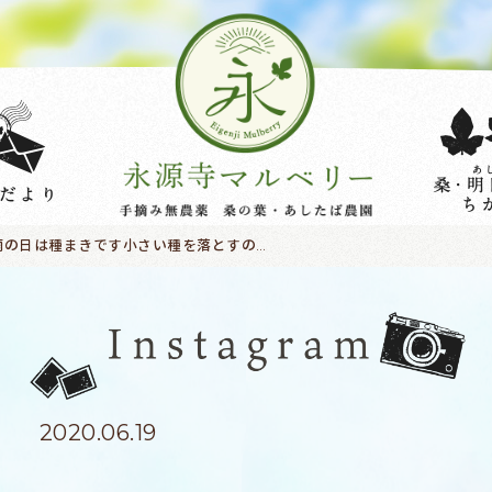
雨の日は種まきです小さい種を落とすのはなかなかむつかしく、社長が新兵器を投入?厚紙で手づくり集中しながら丁寧に#永源寺マルベリー#オーガニック#健康茶#無農マンジェリコン#薬有機栽培#農業#自然#桑茶#明日葉茶#モリンガ#杜仲##ケール#健康食品#健康志向の人と繋がりたい #SDGs#農福連携#耕作放棄地活用 #糖尿病#血糖値の上昇を抑える #高血圧#体調管理#定点観測#ビタミンミネラル豊富#美と健康#サスティナビリティ#サスティナブル#種まき#雨の日仕事
2020.06.19