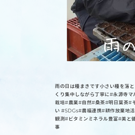
雨の日は種まきです小さい種を落と
くり集中しながら丁寧に#永源寺マ
栽培#農業#自然#桑茶#明日葉茶#
い #SDGs#農福連携#耕作放棄地
観測#ビタミンミネラル豊富#美と
事