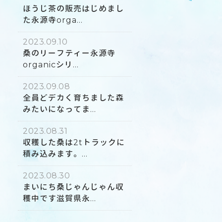
ほうじ茶の販売はじめまし
た永源寺orga...
2023.09.10
桑のリーフティー永源寺
organicシリ...
2023.09.08
全員どデカく育ちました森
みたいになってま...
2023.08.31
収穫した桑は2tトラックに
積み込みます。...
2023.08.30
まいにち桑じゃんじゃん収
穫中です滋賀県永...