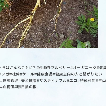
らばこんなことに? #永源寺マルベリー#オーガニック#健
リンガ#杜仲#ケール#健康食品#健康志向の人と繋がりたい
用 #体調管理#美と健康#サスティナブル#エコ#持続可能#里山
#血糖値#明日葉の根