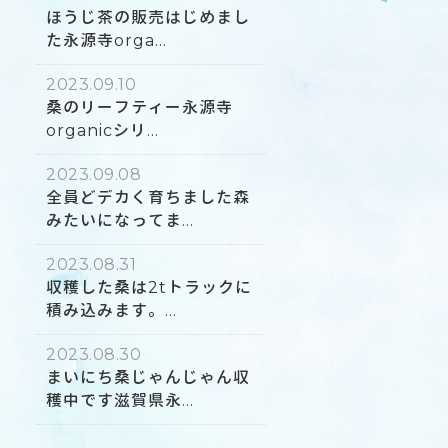
ほうじ茶の販売はじめまし
た永源寺orga...
2023.09.10
桑のリーフティー永源寺
organicシリ...
2023.09.08
全員どデカく育ちました森
みたいになってま...
2023.08.31
収穫した桑は2tトラックに
積み込みます。...
2023.08.30
まいにち桑じゃんじゃん収
穫中です滋賀県永...