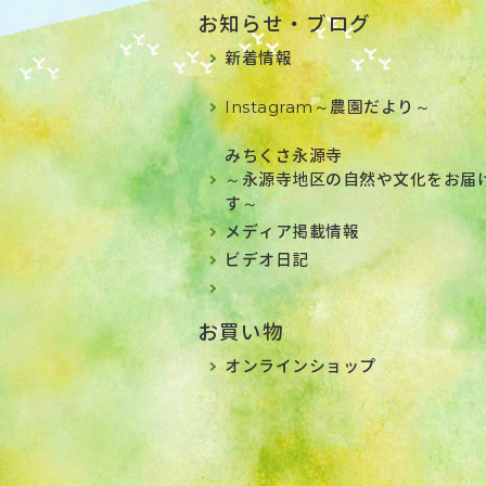
お知らせ・ブログ
新着情報
Instagram～農園だより～
みちくさ永源寺
～永源寺地区の自然や文化をお届
す～
メディア掲載情報
ビデオ日記
お買い物
オンラインショップ