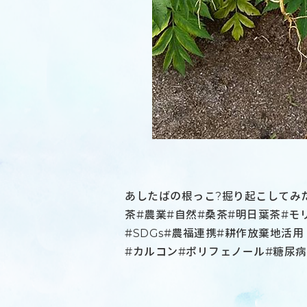
あしたばの根っこ?掘り起こしてみた
茶#農業#自然#桑茶#明日葉茶#モ
#SDGs#農福連携#耕作放棄地活
#カルコン#ポリフェノール#糖尿病