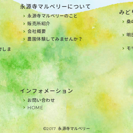
永源寺マルベリーについて
みど
永源寺マルベリーのこと
桑
販売所紹介
会社概要
明
農園体験してみませんか？
モ
けしま
インフォメーション
お問い合わせ
HOME
©
2017
永源寺マルベリー