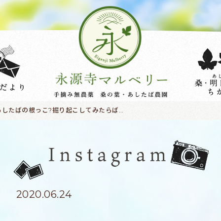
あしたばの根っこ?掘り起こしてみたらばこんなことに? #永源寺マルベリー#オーガニック#健康茶#農業#自然#桑茶#明日葉茶#モリンガ#杜仲#ケール#健康食品#健康志向の人と繋がりたい #SDGs#農福連携#耕作放棄地活用 #体調管理#美と健康#サスティナブル#エコ#持続可能#里山#カルコン#ポリフェノール#糖尿病#血糖値#明日葉の根
2020.06.24