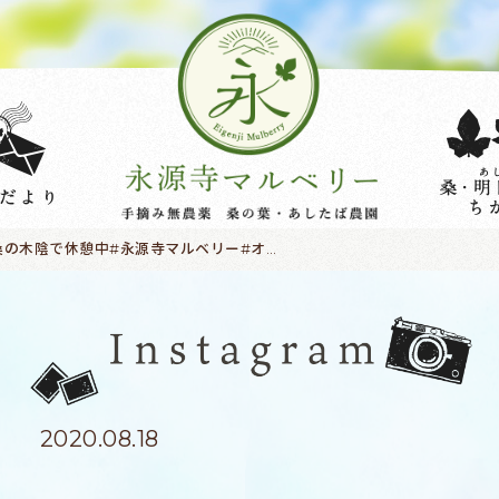
桑の木陰で休憩中#永源寺マルベリー#オーガニック#薬用植物#桑#明日葉#モリンガ#杜仲#ケール#健康食品#健康志向の人と繋がりたい #SDGs#農福連携#耕作放棄地活用 #体調管理#美と健康#サスティナブル#農園#無農薬有機栽培 #ポリフェノール#糖尿病#血糖値#収穫#休憩
2020.08.18