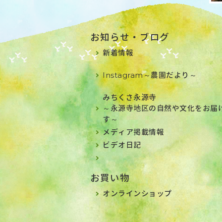
お知らせ・ブログ
新着情報
Instagram～農園だより～
みちくさ永源寺
～永源寺地区の自然や文化をお届
す～
メディア掲載情報
ビデオ日記
お買い物
オンラインショップ