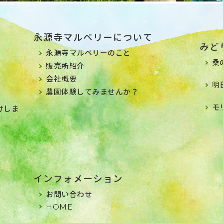
永源寺マルベリーについて
みど
永源寺マルベリーのこと
桑
販売所紹介
会社概要
明
農園体験してみませんか？
モ
けしま
インフォメーション
お問い合わせ
HOME