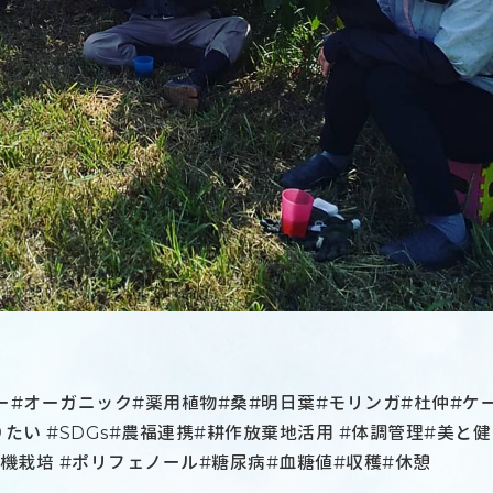
#オーガニック#薬用植物#桑#明日葉#モリンガ#杜仲#ケ
たい #SDGs#農福連携#耕作放棄地活用 #体調管理#美と健
機栽培 #ポリフェノール#糖尿病#血糖値#収穫#休憩