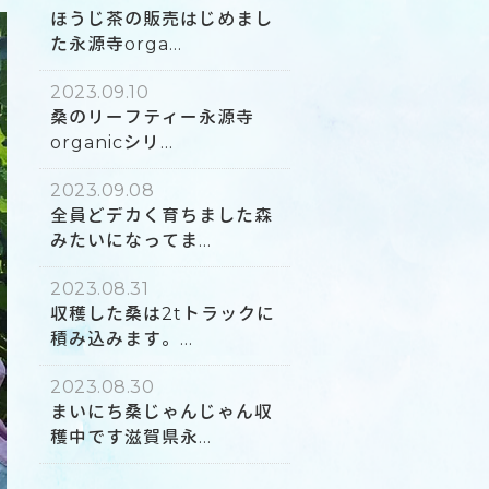
ほうじ茶の販売はじめまし
た永源寺orga...
2023.09.10
桑のリーフティー永源寺
organicシリ...
2023.09.08
全員どデカく育ちました森
みたいになってま...
2023.08.31
収穫した桑は2tトラックに
積み込みます。...
2023.08.30
まいにち桑じゃんじゃん収
穫中です滋賀県永...