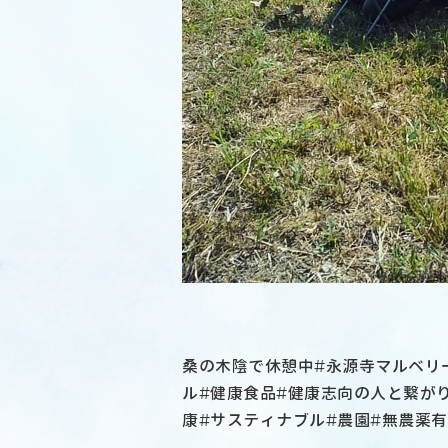
桑の木陰で休憩中#永源寺マルベリー
ル#健康食品#健康志向の人と繋がり
康#サスティナブル#農園#無農薬有