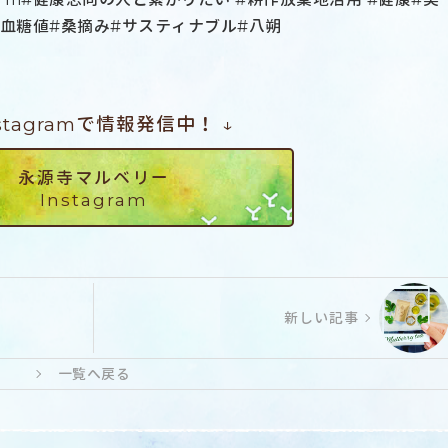
血糖値#桑摘み#サスティナブル#八朔
nstagramで情報発信中！ ↓
永源寺マルベリー
Instagram
新しい記事
一覧へ戻る