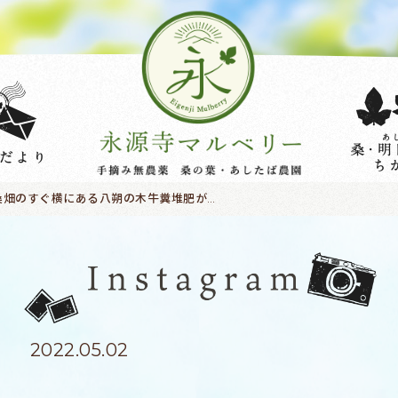
桑畑のすぐ横にある八朔の木牛糞堆肥が効いてか立派な実が成りますお味もなかなかOrganic農園『永源寺マルベリー』のホームページはこちら?https://eigenji-mulberry.com#永源寺マルベリー#オーガニック#薬用植物#桑#明日葉#モリンガ#オーガニック好きな人と繋がりたい#organic#mulberry#organic farm#健康志向の人と繋がりたい #耕作放棄地活用 #健康#美容と健康#ポリフェノール#糖尿病#血糖値#桑摘み#サスティナブル#八朔
2022.05.02