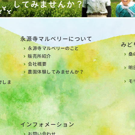
永源寺マルベリーについて
みど
永源寺マルベリーのこと
桑
販売所紹介
会社概要
明
農園体験してみませんか？
モ
けしま
インフォメーション
お問い合わせ