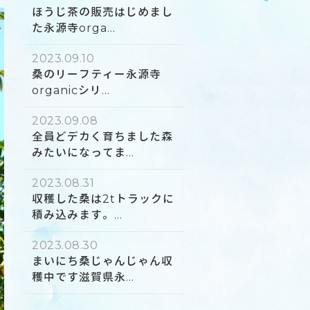
ほうじ茶の販売はじめまし
た永源寺orga...
2023.09.10
桑のリーフティー永源寺
organicシリ...
2023.09.08
全員どデカく育ちました森
みたいになってま...
2023.08.31
収穫した桑は2tトラックに
積み込みます。...
2023.08.30
まいにち桑じゃんじゃん収
穫中です滋賀県永...