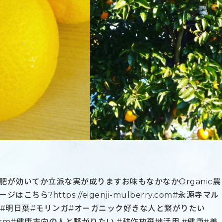
が効いてか立派な実が成りますお味もなかなかOrganic農
ら?https://eigenji-mulberry.com#永源寺マル
桑#明日葉#モリンガ#オーガニック好きな人と繋がりたい
anic farm#健康志向の人と繋がりたい #耕作放棄地活用 #健康#美