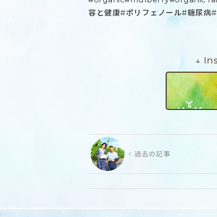
容と健康#ポリフェノール#糖尿病#
↓ I
過去の記事