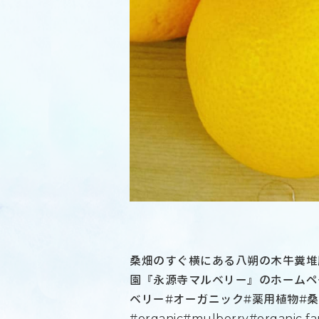
桑畑のすぐ横にある八朔の木牛糞堆肥
園『永源寺マルベリー』のホームページはこち
ベリー#オーガニック#薬用植物#
#organic#mulberry#org