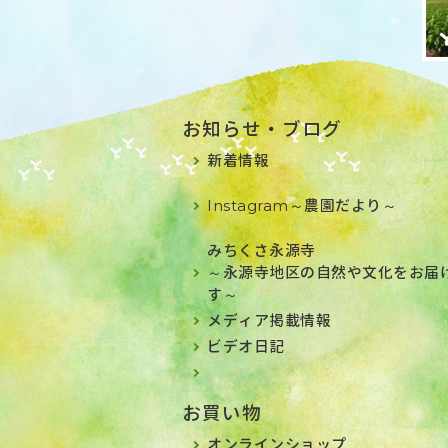
お知らせ・ブログ
新着情報
Instagram～農園だより～
みちくさ永源寺
～永源寺地区の自然や文化をお届
す～
メディア掲載情報
ビデオ日記
お買い物
オンラインショップ