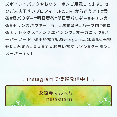
ズポイントバックやおなクーポンご用意してます。ぜ
ひご来店下さいプロフィールのURLからどうぞ！#桑
茶#桑パウダー#明日葉茶#明日葉パウダー#モリンガ
茶#モリンガパウダー#青汁#滋賀県産#ハーブ園#薬草
茶 #デトックス#アンチエイジング#オーガニック#ス
ーパーフード#薬用植物#永源寺organic#無農薬#有機
栽培#永源寺#楽天#楽天お買い物マラソン#クーポン#
スーパーdeal
↓ Instagramで情報発信中！ ↓
永源寺マルベリー
Instagram