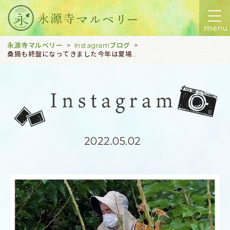
menu
永源寺マルベリー
Instagramブログ
>
>
桑摘も終盤になってきました今年は夏場の雨が多かったせいもあってか、厚みのある良い葉っぱがとれました楽天お買い物マラソン開催中 永源寺organicシリーズポイントバックやおなクーポンご用意してます。ぜひご来店下さいプロフィールのURLからどうぞ！#桑茶#桑パウダー#明日葉茶#明日葉パウダー#モリンガ茶#モリンガパウダー#青汁#滋賀県産#ハーブ園#薬草茶 #デトックス#アンチエイジング#オーガニック#スーパーフード#薬用植物#永源寺organic#無農薬#有機栽培#永源寺#楽天#楽天お買い物マラソン#クーポン#スーパーdeal
2022.05.02