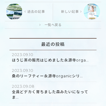
過去の記事
新しい記事
一覧へ戻る
最近の投稿
2023.09.10
ほうじ茶の販売はじめました永源寺orga...
2023.09.10
桑のリーフティー永源寺organicシリ...
2023.09.08
全員どデカく育ちました森みたいになって
ま...