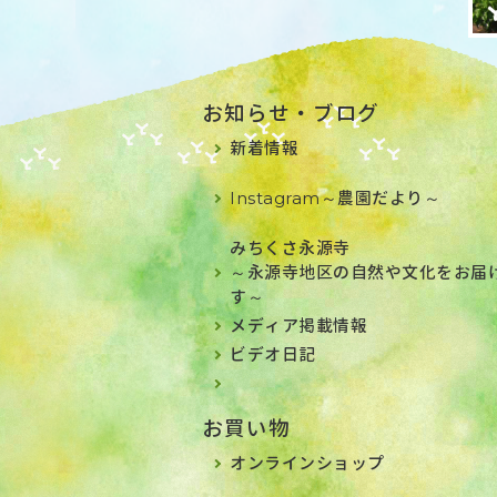
お知らせ・ブログ
新着情報
Instagram～農園だより～
みちくさ永源寺
～永源寺地区の自然や文化をお届
す～
メディア掲載情報
ビデオ日記
お買い物
オンラインショップ