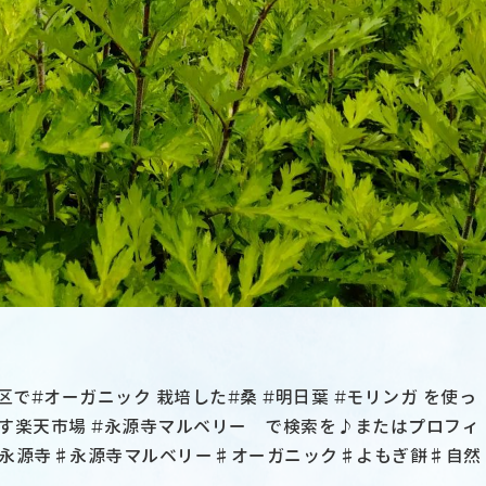
地区で#オーガニック 栽培した#桑 #明日葉 #モリンガ を使っ
ます楽天市場 #永源寺マルベリー で検索を♪またはプロフィ
永源寺♯永源寺マルベリー♯オーガニック♯よもぎ餅♯自然