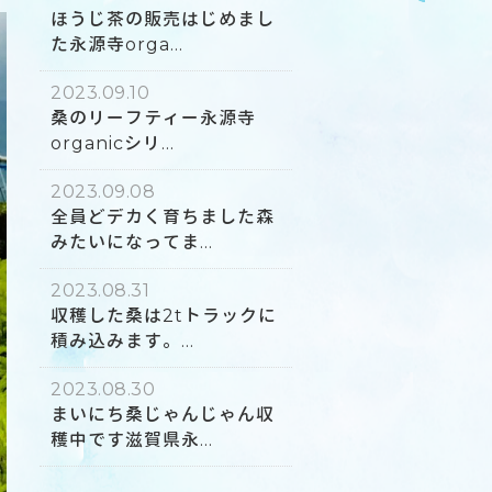
ほうじ茶の販売はじめまし
た永源寺orga...
2023.09.10
桑のリーフティー永源寺
organicシリ...
2023.09.08
全員どデカく育ちました森
みたいになってま...
2023.08.31
収穫した桑は2tトラックに
積み込みます。...
2023.08.30
まいにち桑じゃんじゃん収
穫中です滋賀県永...