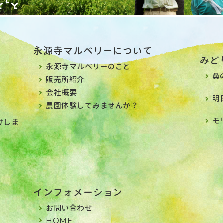
永源寺マルベリーについて
みど
永源寺マルベリーのこと
桑
販売所紹介
会社概要
明
農園体験してみませんか？
モ
けしま
インフォメーション
お問い合わせ
HOME