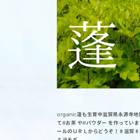
organic蓬も生育中滋賀県永源寺
て#お茶 や#パウダー を作ってい
ールのＵＲＬからどうぞ！♯滋賀♯
♯ヨモギ