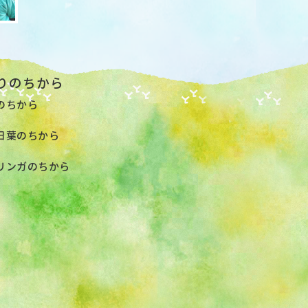
りのちから
のちから
日葉のちから
リンガのちから