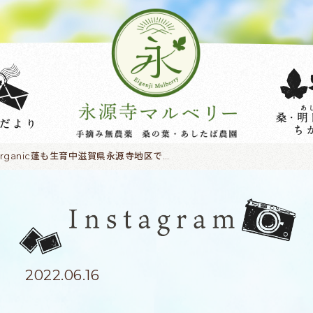
organic蓬も生育中滋賀県永源寺地区で#オーガニック 栽培した#桑 #明日葉 #モリンガ を使って#お茶 や#パウダー を作っています楽天市場 #永源寺マルベリー で検索を♪またはプロフィールのＵＲＬからどうぞ！♯滋賀♯永源寺♯永源寺マルベリー♯オーガニック♯よもぎ餅♯自然♯ヨモギ
2022.06.16