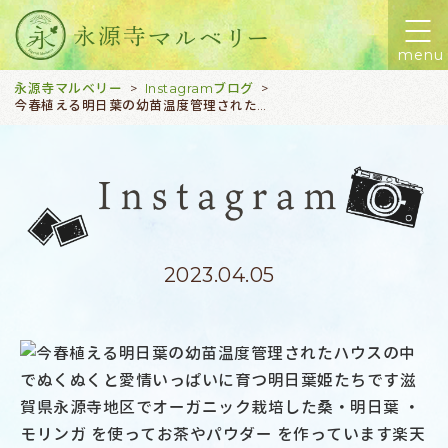
menu
永源寺マルベリー
Instagramブログ
>
>
今春植える明日葉の幼苗温度管理されたハウスの中でぬくぬくと愛情いっぱいに育つ明日葉姫たちです滋賀県永源寺地区でオーガニック栽培した桑・明日葉 ・モリンガ を使ってお茶やパウダー を作っています楽天市場『永源寺マルベリー』で検索を♪またはプロフィールのＵＲＬからどうぞ！26日まで楽天お買いものマラソン開催中です#永源寺マルベリー #明日葉#ボコとデコ#幼苗#ハウス
2023.04.05