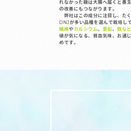
れなかった糖は大腸へ届くと善
の改善にもつながります。
弊社はこの成分に注目し、たく
DNJが多い品種を選んで栽培し
繊維
や
カルシウム
、
亜鉛
、
鉄な
値が気になる、貧血気味、お通
めです。