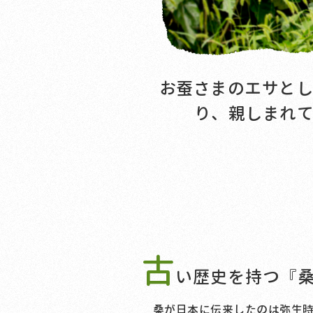
お蚕さまのエサとし
り、親しまれ
古
い歴史を持つ『
桑が日本に伝来したのは弥生時