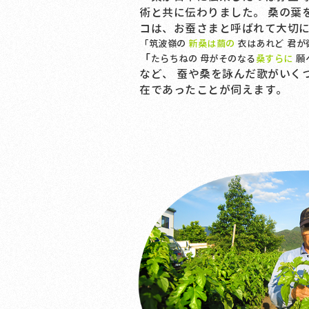
術と共に伝わりました。 桑の葉
コは、お蚕さまと呼ばれて大切
「筑波嶺の
新桑は繭の
衣はあれど
君が
「
たらちねの 母がそのなる
桑すらに
願
など、 蚕や桑を詠んだ歌がいく
在であったことが伺えます。