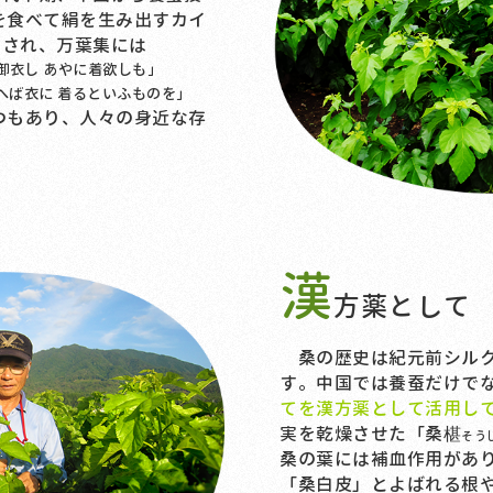
を食べて絹を生み出すカイ
にされ、万葉集には
御衣し あやに着欲しも」
へば衣に 着るといふものを」
つもあり、人々の身近な存
漢
方薬として
桑の歴史は紀元前シルク
す。中国では養蚕だけで
てを漢方薬として活用し
実を乾燥させた「桑椹
そう
桑の葉には補血作用があ
「桑白皮」とよばれる根