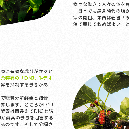
様々な働きで人々の体を
日本でも鎌倉時代の頃か
宗の開祖、栄西は著書『
湯で煎じて飲めばよい』
康に有効な成分が次々と
も
桑特有の
「DNJ」1-デオ
上昇を抑制する働きがあ
で糖質分解酵素と結合
昇します。ところがDNJ
酵素は間違えてDNJと結
Jが酵素の働きを阻害する
えるのです。そして分解さ