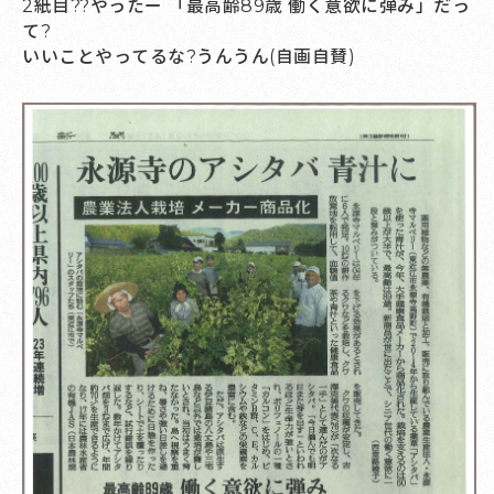
2紙目??やったー 「最高齢89歳 働く意欲に弾み」だっ
て?
いいことやってるな?うんうん(自画自賛)